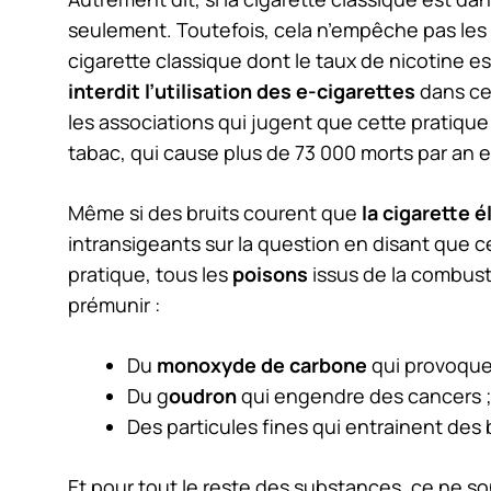
seulement. Toutefois, cela n’empêche pas les v
cigarette classique dont le taux de nicotine est
interdit l’utilisation des e-cigarettes
dans cer
les associations qui jugent que cette pratiqu
tabac, qui cause plus de 73 000 morts par an 
Même si des bruits courent que
la cigarette é
intransigeants sur la question en disant que ce
pratique, tous les
poisons
issus de la combust
prémunir :
Du
monoxyde de carbone
qui provoqu
Du g
oudron
qui engendre des cancers 
Des particules fines qui entrainent des
Et pour tout le reste des substances, ce ne s