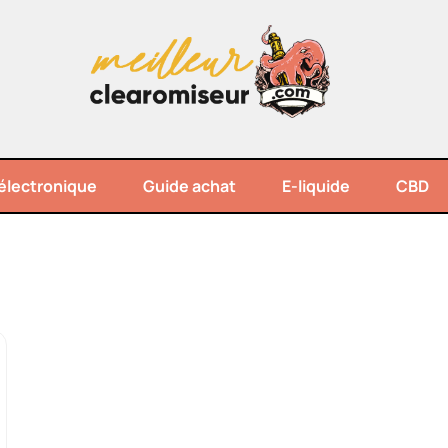
électronique
Guide achat
E-liquide
CBD